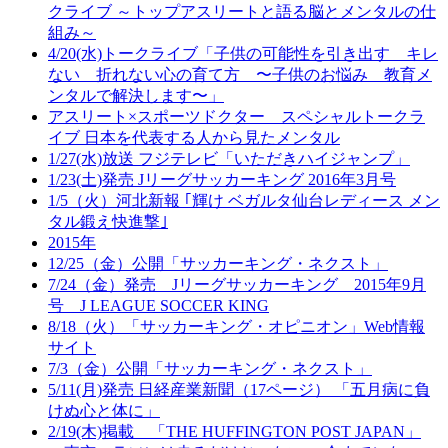
クライブ ～トップアスリートと語る脳とメンタルの仕
組み～
4/20(水)トークライブ「子供の可能性を引き出す キレ
ない 折れない心の育て方 〜子供のお悩み 教育メ
ンタルで解決します〜」
アスリート×スポーツドクター スペシャルトークラ
イブ 日本を代表する人から見たメンタル
1/27(水)放送 フジテレビ「いただきハイジャンプ」
1/23(土)発売 Jリーグサッカーキング 2016年3月号
1/5（火）河北新報 ｢輝け ベガルタ仙台レディース メン
タル鍛え快進撃｣
2015年
12/25（金）公開「サッカーキング・ネクスト」
7/24（金）発売 Jリーグサッカーキング 2015年9月
号 J LEAGUE SOCCER KING
8/18（火）「サッカーキング・オピニオン」Web情報
サイト
7/3（金）公開「サッカーキング・ネクスト」
5/11(月)発売 日経産業新聞（17ページ） 「五月病に負
けぬ心と体に」
2/19(木)掲載 「THE HUFFINGTON POST JAPAN」