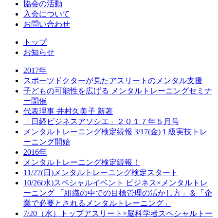
協会の活動
入会について
お問い合わせ
トップ
お知らせ
2017年
スポーツドクターが見たアスリートのメンタル支援
子どもの可能性を広げる メンタルトレーニングセミナ
ー開催
代表理事 井村久美子 新著
「日経ビジネスアソシエ」２０１７年５月号
メンタルトレーニング検定続報 3/17(金)１級実技トレ
ーニング開始
2016年
メンタルトレーニング検定続報！
11/27(日)メンタルトレーニング検定スタート
10/26(水)スペシャルイベント ビジネス×メンタルトレ
ーニング 「組織の中での目標管理の活かし方」＆「企
業で必要とされるメンタルトレーニング」
7/20（水）トップアスリート×脳科学者スペシャルトー