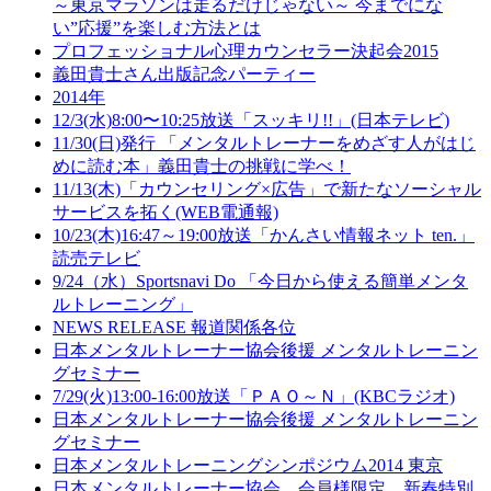
～東京マラソンは走るだけじゃない～ 今までにな
い”応援”を楽しむ方法とは
プロフェッショナル心理カウンセラー決起会2015
義田貴士さん出版記念パーティー
2014年
12/3(水)8:00〜10:25放送「スッキリ!!」(日本テレビ)
11/30(日)発行 「メンタルトレーナーをめざす人がはじ
めに読む本」義田貴士の挑戦に学べ！
11/13(木)「カウンセリング×広告」で新たなソーシャル
サービスを拓く(WEB電通報)
10/23(木)16:47～19:00放送「かんさい情報ネット ten.」
読売テレビ
9/24（水）Sportsnavi Do 「今日から使える簡単メンタ
ルトレーニング」
NEWS RELEASE 報道関係各位
日本メンタルトレーナー協会後援 メンタルトレーニン
グセミナー
7/29(火)13:00-16:00放送「ＰＡＯ～Ｎ」(KBCラジオ)
日本メンタルトレーナー協会後援 メンタルトレーニン
グセミナー
日本メンタルトレーニングシンポジウム2014 東京
日本メンタルトレーナー協会 会員様限定 新春特別